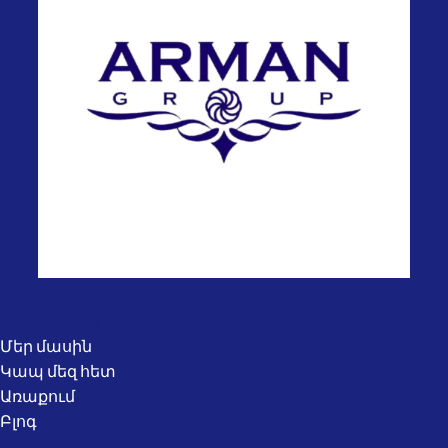
Օգտակար
հղումներ
Մեր մասին
Կապ մեզ հետ
Առաքում
Բլոգ