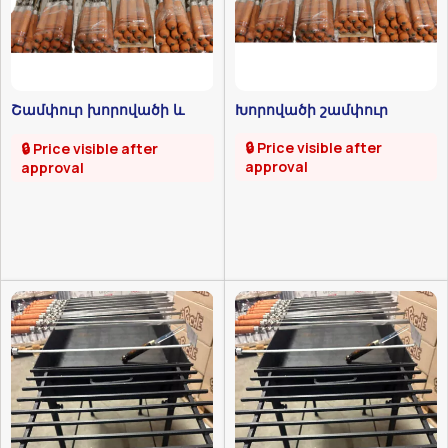
Շամփուր խորովածի և
Խորովածի շամփուր
քյաբաբի համար
🔒 Price visible after
🔒 Price visible after
approval
approval