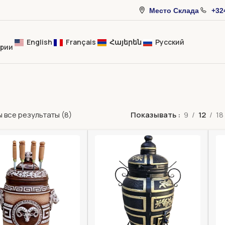
Место Склада
+32
English
Français
Հայերեն
Русский
ории
 все результаты (8)
Показывать
9
12
18