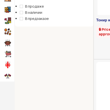
В продаже
В наличии
В предзаказе
Тонир н
🔒 Pric
appro