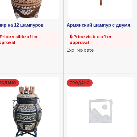
нир на 12 шампуров
Армянский шампур с двумя
прутьями
 Price visible after
🔒 Price visible after
pproval
approval
Exp: No date
РОДАНО
ПРОДАНО