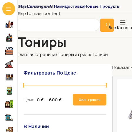
О Нас
Связаться С Нами
Доставка
Новые Продукты
Skip to navigation
Skip to main content
Все Катег
Тониры
Главная страница
Тониры и грили
Тониры
Показаны
Фильтровать По Цене
Цена:
0 €
—
600 €
Фильтрация
В Наличии