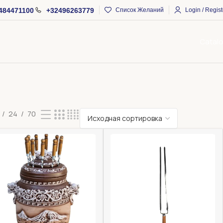
484471100
+32496263779
Список Желаний
Login / Regist
Catal
24
70