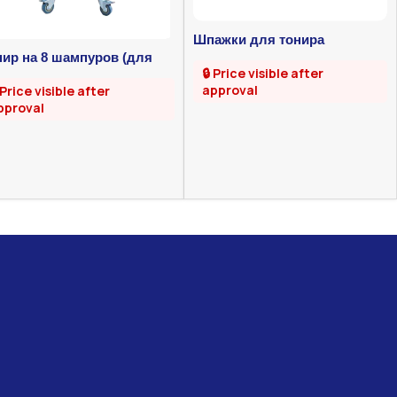
Шпажки для тонира
нир на 8 шампуров (для
🔒 Price visible after
я)
approval
 Price visible after
pproval