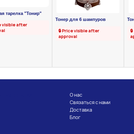
ая тарелка "Тонир"
Тонер для 6 шампуров
То
e visible after
(бычий)
угл
val
🔒 Price visible after
🔒
approval
a
О нас
зные ссылки
Связаться с нами
Доставка
Блог