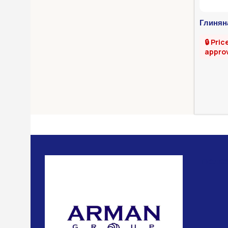
Глинян
🔒 Pric
appro
Поле