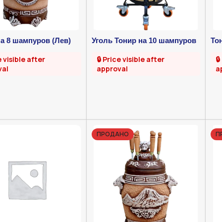
а 8 шампуров (Лев)
Уголь Тонир на 10 шампуров
То
(Gigant)
e visible after
🔒 Price visible after
🔒
val
approval
a
ПРОДАНО
П